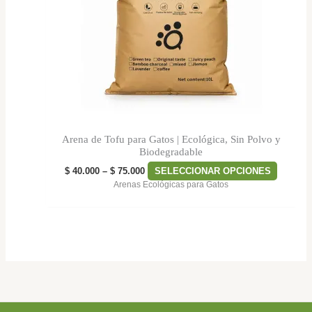
Las
opcion
se
pueden
elegir
en
la
página
de
Arena de Tofu para Gatos | Ecológica, Sin Polvo y
product
Biodegradable
$
40.000
–
$
75.000
SELECCIONAR OPCIONES
Arenas Ecológicas para Gatos