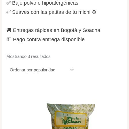
✅ Bajo polvo e hipoalergénicas
✅ Suaves con las patitas de tu michi ♻️
🚚 Entregas rápidas en Bogotá y Soacha
💵 Pago contra entrega disponible
Mostrando 3 resultados
Price
Este
range:
produc
$ 30.000
tiene
through
$ 205.000
múltipl
variant
Las