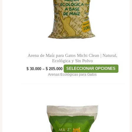
opcion
se
puede
elegir
en
la
página
de
Arena de Maíz para Gatos Michi Clean | Natural,
produc
Ecológica y Sin Polvo
$
30.000
–
$
205.000
SELECCIONAR OPCIONES
Arenas Ecológicas para Gatos
Price
Este
range:
produc
$ 30.000
tiene
through
$ 205.000
múltipl
variant
Las