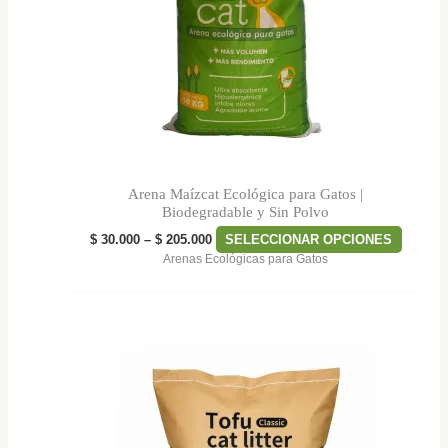
opcion
se
puede
elegir
en
la
página
de
Arena Maízcat Ecológica para Gatos |
produc
Biodegradable y Sin Polvo
$
30.000
–
$
205.000
SELECCIONAR OPCIONES
Arenas Ecológicas para Gatos
Price
Este
range:
product
$ 40.000
tiene
through
$ 75.000
múltipl
variant