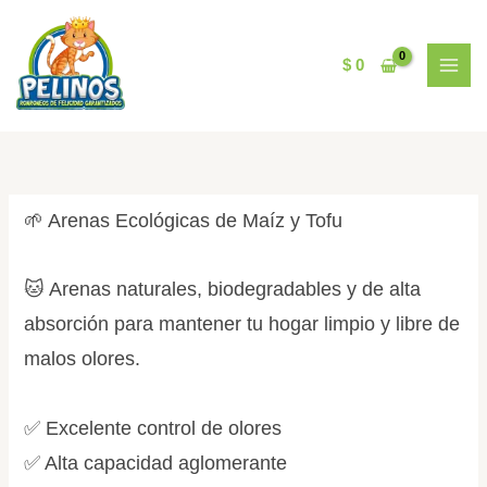
Ir
Sorted
al
by
contenido
popularity
$
0
🌱 Arenas Ecológicas de Maíz y Tofu
🐱 Arenas naturales, biodegradables y de alta
absorción para mantener tu hogar limpio y libre de
malos olores.
✅ Excelente control de olores
✅ Alta capacidad aglomerante